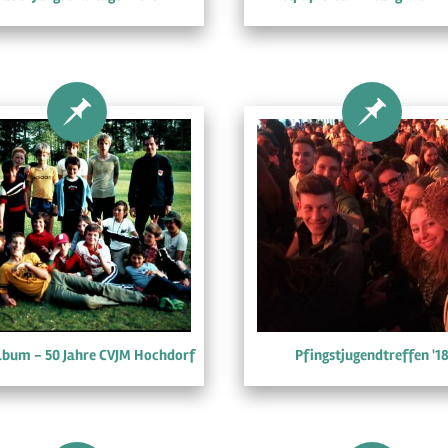
lbum - 50 Jahre CVJM Hochdorf
Pfingstjugendtreffen '1